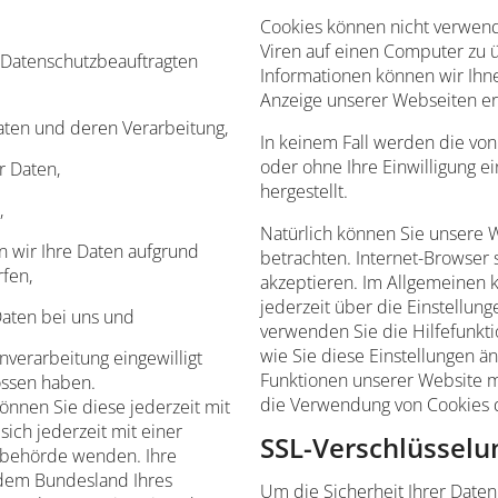
Cookies können nicht verwen
Viren auf einen Computer zu 
Datenschutzbeauftragten
Informationen können wir Ihne
Anzeige unserer Webseiten e
aten und deren Verarbeitung,
In keinem Fall werden die von
oder ohne Ihre Einwilligung 
r Daten,
hergestellt.
,
Natürlich können Sie unsere 
n wir Ihre Daten aufgrund
betrachten. Internet-Browser s
rfen,
akzeptieren. Im Allgemeinen 
jederzeit über die Einstellung
Daten bei uns und
verwenden Sie die Hilfefunkti
wie Sie diese Einstellungen ä
nverarbeitung eingewilligt
Funktionen unserer Website m
ossen haben.
die Verwendung von Cookies d
können Sie diese jederzeit mit
ich jederzeit mit einer
SSL-Verschlüsselu
tsbehörde wenden. Ihre
 dem Bundesland Ihres
Um die Sicherheit Ihrer Date