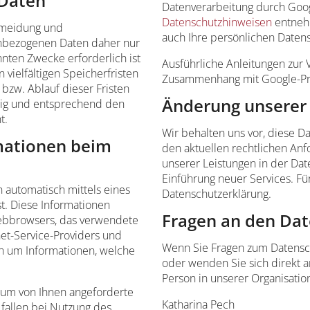
 Daten
Datenverarbeitung durch Goo
Datenschutzhinweisen
entnehm
rmeidung und
auch Ihre persönlichen Datens
enbezogenen Daten daher nur
nnten Zwecke erforderlich ist
Ausführliche Anleitungen zur
vielfältigen Speicherfristen
Zusammenhang mit Google-P
 bzw. Ablauf dieser Fristen
Änderung unsere
ig und entsprechend den
t.
Wir behalten uns vor, diese D
mationen beim
den aktuellen rechtlichen An
unserer Leistungen in der Dat
Einführung neuer Services. Fü
 automatisch mittels eines
Datenschutzerklärung.
t. Diese Informationen
Fragen an den Da
 Webbrowsers, das verwendete
et-Service-Providers und
Wenn Sie Fragen zum Datenschu
ich um Informationen, welche
oder wenden Sie sich direkt a
Person in unserer Organisatio
 um von Ihnen angeforderte
Katharina Pech
 fallen bei Nutzung des