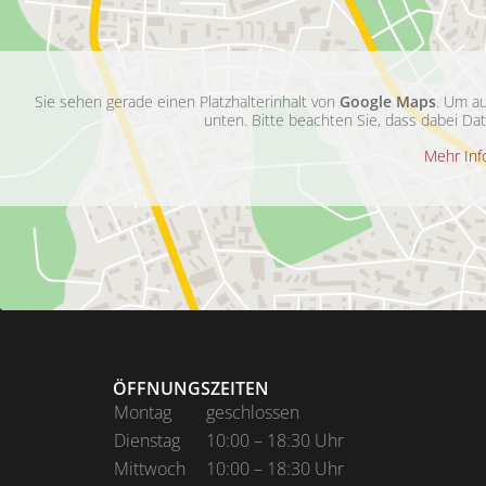
Sie sehen gerade einen Platzhalterinhalt von
Google Maps
. Um au
unten. Bitte beachten Sie, dass dabei Da
Mehr Inf
ÖFFNUNGSZEITEN
Montag
geschlossen
Dienstag
10:00 – 18:30 Uhr
Mittwoch
10:00 – 18:30 Uhr