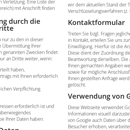
 Verletzung. Eine Liste der
wir dem aktuellen Stand der 
reich) mit Anschrift finden
Verschlüsselungsverfahren (z.
ng durch die
Kontaktformular
ritte
Treten Sie bzgl. Fragen jeglic
nur zu den in dieser
in Kontakt, erteilen Sie uns z
 Übermittlung Ihrer
Einwilligung. Hierfür ist die 
en genannten Zwecken findet
Diese dient der Zuordnung de
ur an Dritte weiter, wenn:
Beantwortung derselben. Die A
Ihnen gemachten Angaben we
rteilt haben,
sowie für mögliche Anschluss
trags mit Ihnen erforderlich
Ihnen gestellten Anfrage we
gelöscht.
lichen Verpflichtung
Verwendung von 
ressen erforderlich ist und
Diese Webseite verwendet Go
 überwiegendes
Informationen visuell darzus
be Ihrer Daten haben.
von Google auch Daten über d
Besucher erhoben, verarbeite