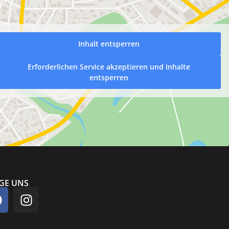
Inhalt entsperren
Erforderlichen Service akzeptieren und Inhalte
entsperren
GE UNS