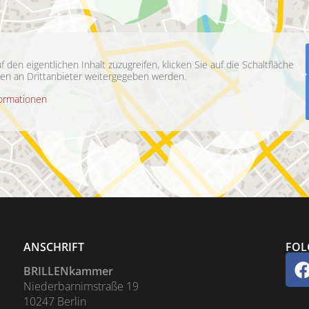
f den eigentlichen Inhalt zuzugreifen, klicken Sie auf die Schaltfläche
ten an Drittanbieter weitergegeben werden.
ormationen
ANSCHRIFT
FOL
BRILLENkammer
Niederbarnimstraße 19
10247 Berlin